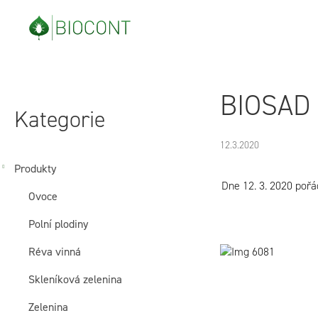
Přejít
na
obsah
P
Přeskočit
BIOSAD 
o
kategorie
Kategorie
s
12.3.2020
t
Produkty
Dne 12. 3. 2020 pořá
Ovoce
r
Polní plodiny
a
Réva vinná
n
Skleníková zelenina
n
Zelenina