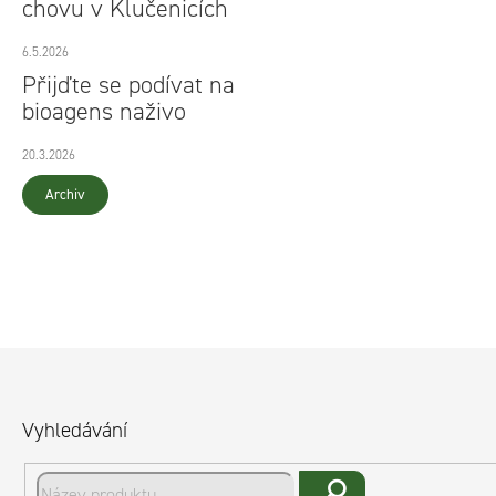
chovu v Klučenicích
6.5.2026
Přijďte se podívat na
bioagens naživo
20.3.2026
Archiv
Z
á
Vyhledávání
p