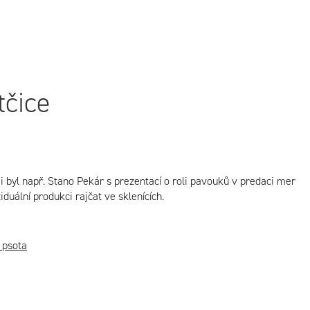
tčice
i byl např. Stano Pekár s prezentací o roli pavouků v predaci mer
duální produkci rajčat ve sklenících.