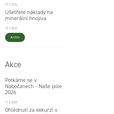
27.7.2026
Ušetřete náklady na
minerální hnojiva
10.7.2026
Archiv
Akce
Potkáme se v
Nabočanech - Naše pole
2026
11.6.2026
Ohlédnutí za exkurzí v