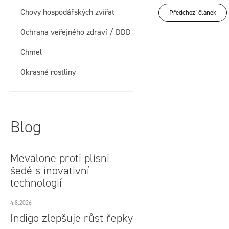
í
Chovy hospodářských zvířat
Předchozí článek
p
Ochrana veřejného zdraví / DDD
a
Chmel
n
Okrasné rostliny
e
l
Blog
Mevalone proti plísni
šedé s inovativní
technologií
4.8.2026
Indigo zlepšuje růst řepky