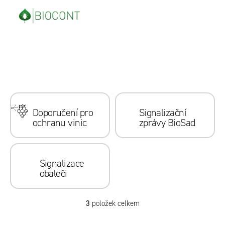
Přejít
na
obsah
V
ý
Doporučení pro
Signalizační
p
ochranu vinic
zprávy BioSad
i
s
č
Signalizace
obaleči
l
á
n
3
položek celkem
O
k
v