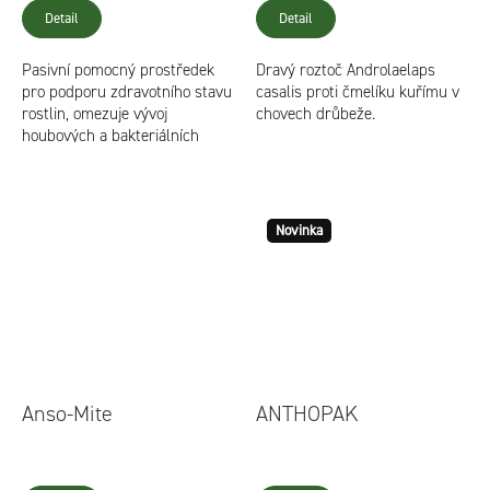
produktu
Detail
Detail
je
3,9
Pasivní pomocný prostředek
Dravý roztoč Androlaelaps
z
pro podporu zdravotního stavu
casalis proti čmelíku kuřímu v
5
rostlin, omezuje vývoj
chovech drůbeže.
hvězdiček.
houbových a bakteriálních
chorob.
Novinka
Anso-Mite
ANTHOPAK