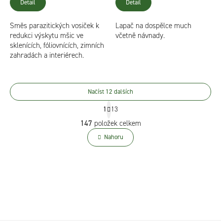
Detail
Detail
Směs parazitických vosiček k
Lapač na dospělce much
redukci výskytu mšic ve
včetně návnady.
sklenících, fóliovnících, zimních
zahradách a interiérech.
Načíst 12 dalších
S
1
13
t
O
147
položek celkem
r
v
á
Nahoru
l
n
á
k
d
o
v
a
á
c
n
í
í