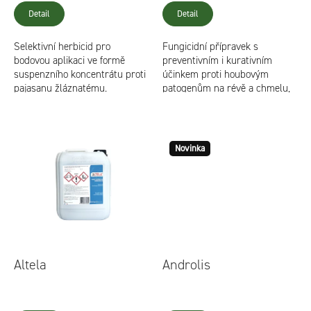
u
produktu
pr
Detail
Detail
k
je
je
3,2
4,2
t
Selektivní herbicid pro
Fungicidní přípravek s
z
z
ů
bodovou aplikaci ve formě
preventivním i kurativním
5
5
suspenzního koncentrátu proti
účinkem proti houbovým
hvězdiček.
hvě
pajasanu žláznatému.
patogenům na révě a chmelu,
okrasných rostlinách, zelenině
a jabloních
Novinka
Altela
Androlis
Průměrné
hodnocení