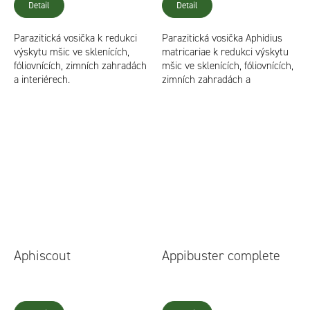
Detail
Detail
Parazitická vosička k redukci
Parazitická vosička Aphidius
výskytu mšic ve sklenících,
matricariae k redukci výskytu
fóliovnících, zimních zahradách
mšic ve sklenících, fóliovnících,
a interiérech.
zimních zahradách a
interiérech.
Aphiscout
Appibuster complete