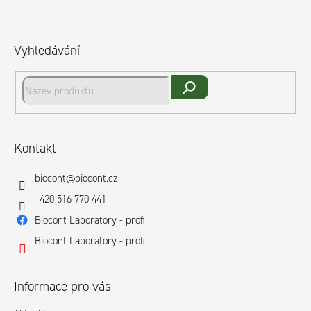
p
Z
r
á
v
p
Vyhledávání
k
a
y
t
v
í
ý
Hledat
p
i
Kontakt
s
biocont
@
biocont.cz
u
+420 516 770 441
Biocont Laboratory - profi
Biocont Laboratory - profi
Informace pro vás