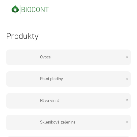
Přejít
na
obsah
Produkty
Ovoce
Polní plodiny
Réva vinná
Skleníková zelenina