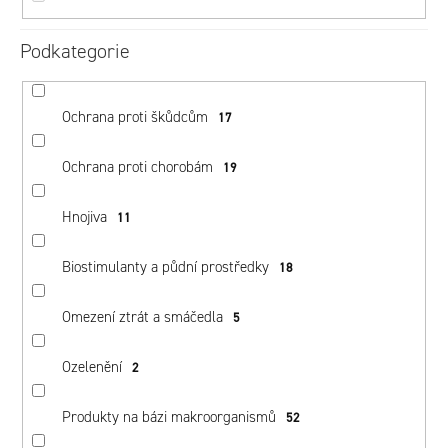
e
Nejdražší
n
Podkategorie
Nejprodávanější
í
p
Ochrana proti škůdcům
17
r
o
Ochrana proti chorobám
19
d
Hnojiva
u
11
k
Biostimulanty a půdní prostředky
18
t
ů
Omezení ztrát a smáčedla
5
Ozelenění
2
Produkty na bázi makroorganismů
52