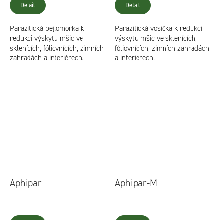
Detail
Detail
Parazitická bejlomorka k
Parazitická vosička k redukci
redukci výskytu mšic ve
výskytu mšic ve sklenících,
sklenících, fóliovnících, zimních
fóliovnících, zimních zahradách
zahradách a interiérech.
a interiérech.
Aphipar
Aphipar-M