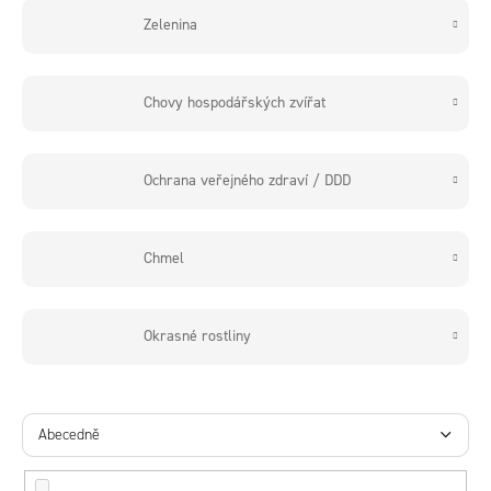
Zelenina
Chovy hospodářských zvířat
Ochrana veřejného zdraví / DDD
Chmel
Okrasné rostliny
Ř
a
Abecedně
z
Nejlevnější