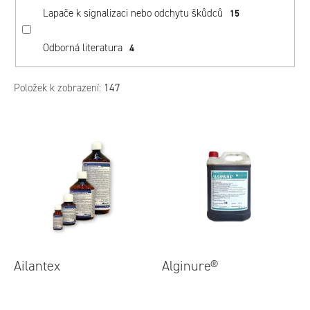
Lapače k signalizaci nebo odchytu škůdců
15
Odborná literatura
4
Položek k zobrazení:
147
V
ý
p
i
s
p
r
o
Ailantex
Alginure®
d
Průměrné
Pr
hodnocení
hod