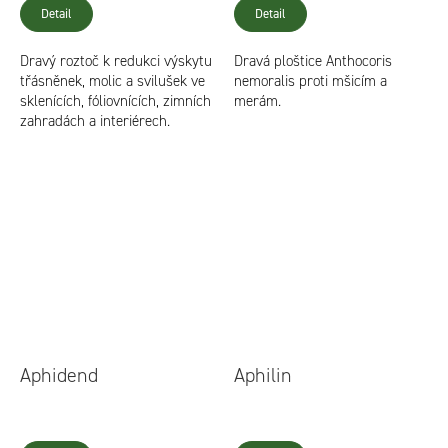
Detail
Detail
Dravý roztoč k redukci výskytu
Dravá ploštice Anthocoris
třásněnek, molic a svilušek ve
nemoralis proti mšicím a
sklenících, fóliovnících, zimních
merám.
zahradách a interiérech.
Aphidend
Aphilin