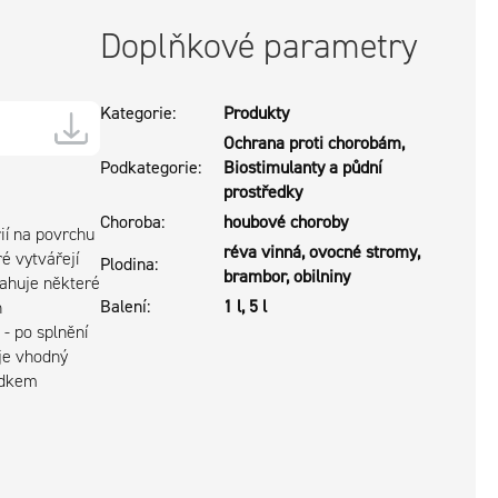
Doplňkové parametry
Kategorie
:
Produkty
Ochrana proti chorobám,
Podkategorie
:
Biostimulanty a půdní
prostředky
Choroba
:
houbové choroby
ií na povrchu
réva vinná, ovocné stromy,
ré vytvářejí
Plodina
:
brambor, obilniny
sahuje některé
Balení
:
1 l, 5 l
h
- po splnění
je vhodný
ředkem