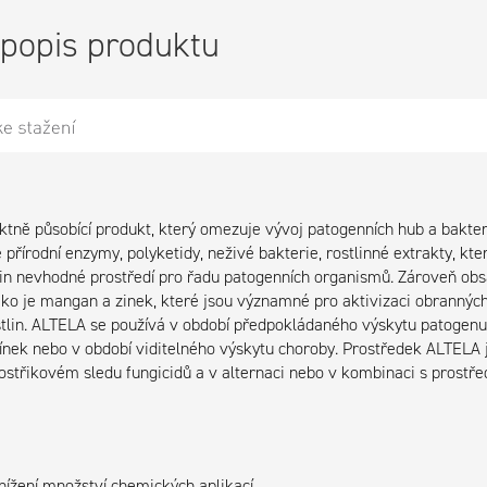
 popis produktu
tně působící produkt, který omezuje vývoj patogenních hub a bakter
 přírodní enzymy, polyketidy, neživé bakterie, rostlinné extrakty, kte
lin nevhodné prostředí pro řadu patogenních organismů. Zároveň ob
ako je mangan a zinek, které jsou významné pro aktivizaci obrannýc
lin. ALTELA se používá v období předpokládaného výskytu patogenu 
ínek nebo v období viditelného výskytu choroby. Prostředek ALTELA 
postřikovém sledu fungicidů a v alternaci nebo v kombinaci s prost
nížení množství chemických aplikací