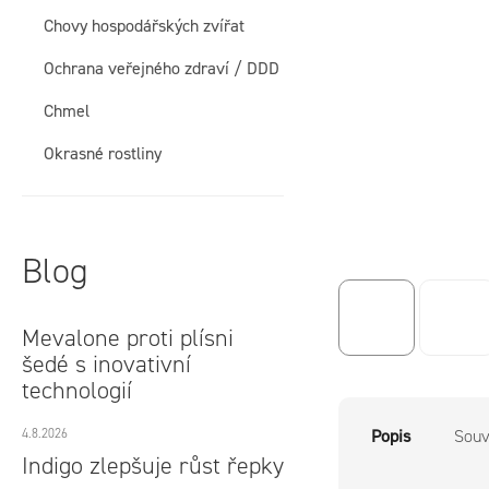
í
Chovy hospodářských zvířat
p
Ochrana veřejného zdraví / DDD
a
Chmel
n
Okrasné rostliny
e
l
Blog
Mevalone proti plísni
šedé s inovativní
technologií
4.8.2026
Popis
Souvi
Indigo zlepšuje růst řepky