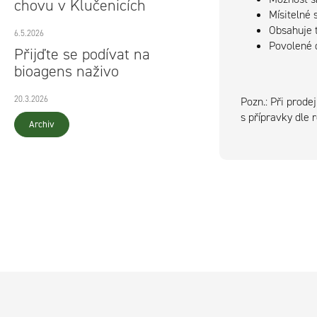
chovu v Klučenicích
Mísitelné 
Obsahuje 
6.5.2026
Povolené 
Přijďte se podívat na
bioagens naživo
20.3.2026
Pozn.: Při prode
s přípravky dle 
Archiv
Z