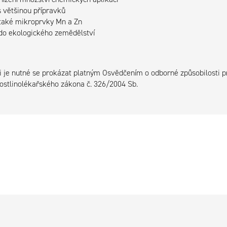
s většinou přípravků
také mikroprvky Mn a Zn
do ekologického zemědělstv
í
ji je nutné se prokázat platným Osvědčením o odborné způsobilosti p
rostlinolékařského zákona č. 326/2004 Sb.