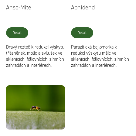
o
Anso-Mite
Aphidend
d
u
Detail
Detail
k
t
Dravý roztoč k redukci výskytu
Parazitická bejlomorka k
ů
třásněnek, molic a svilušek ve
redukci výskytu mšic ve
sklenících, fóliovnících, zimních
sklenících, fóliovnících, zimních
zahradách a interiérech.
zahradách a interiérech.