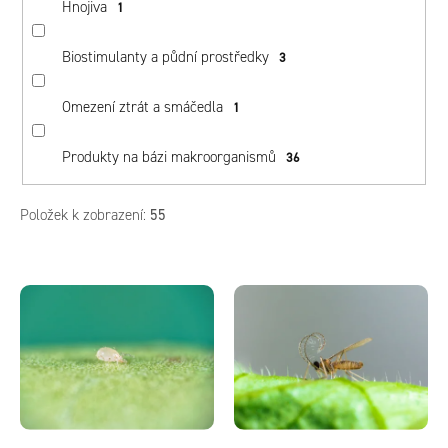
Hnojiva
u
1
k
Biostimulanty a půdní prostředky
3
t
ů
Omezení ztrát a smáčedla
1
Produkty na bázi makroorganismů
36
Položek k zobrazení:
55
V
ý
p
i
s
p
r