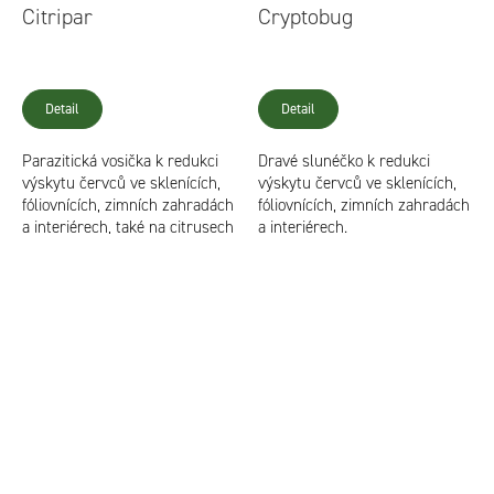
Citripar
Cryptobug
Detail
Detail
Parazitická vosička k redukci
Dravé slunéčko k redukci
výskytu červců ve sklenících,
výskytu červců ve sklenících,
fóliovnících, zimních zahradách
fóliovnících, zimních zahradách
a interiérech, také na citrusech
a interiérech.
a révě.