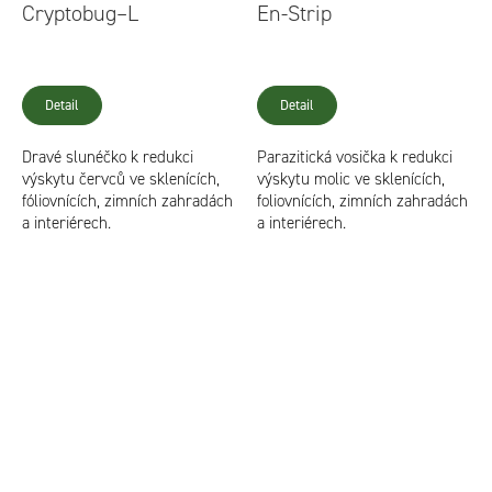
Cryptobug–L
En-Strip
Detail
Detail
Dravé slunéčko k redukci
Parazitická vosička k redukci
výskytu červců ve sklenících,
výskytu molic ve sklenících,
fóliovnících, zimních zahradách
foliovnících, zimních zahradách
a interiérech.
a interiérech.