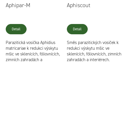
Aphipar-M
Aphiscout
Detail
Detail
Parazitická vosička Aphidius
Směs parazitických vosiček k
matricariae k redukci výskytu
redukci výskytu mšic ve
mšic ve sklenících, fóliovnících,
sklenících, fóliovnících, zimních
zimních zahradách a
zahradách a interiérech.
interiérech.