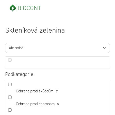
Přejít
na
obsah
Skleníková zelenina
Ř
a
Abecedně
z
Nejlevnější
e
Nejdražší
n
Podkategorie
Nejprodávanější
í
p
Ochrana proti škůdcům
7
r
o
Ochrana proti chorobám
5
d