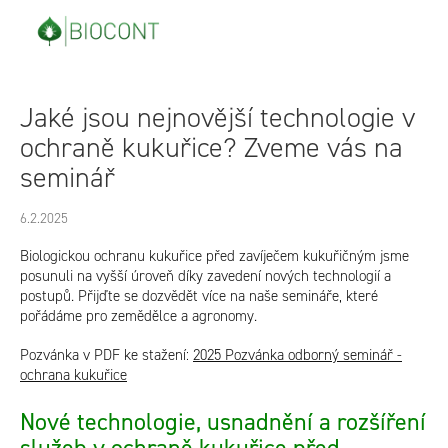
Přejít
na
obsah
Jaké jsou nejnovější technologie v
ochraně kukuřice? Zveme vás na
seminář
6.2.2025
Biologickou ochranu kukuřice před zavíječem kukuřičným jsme
posunuli na vyšší úroveň díky zavedení nových technologií a
postupů. Přijďte se dozvědět více na naše semináře, které
pořádáme pro zemědělce a agronomy.
Pozvánka v PDF ke stažení:
2025 Pozvánka odborný seminář -
ochrana kukuřice
Nové technologie, usnadnění a rozšíření
služeb v ochraně kukuřice před