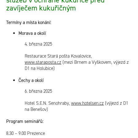
zavíječem kukuřičným
Termíny a místa konání:
Morava a okolí
4. března 2025
Restaurace Stará pošta Kovalovice,
www.staraposta.cz
(mezi Brnem a Vyškovem, výjezd z
D1 na Holubice)
Čechy a okolí
6. března 2025
Hotel S.E.N. Senohraby,
www.hotelsen.cz
(výjezd z D1
na Benešov)
Program seminářů:
8.30 – 9.00
Prezence