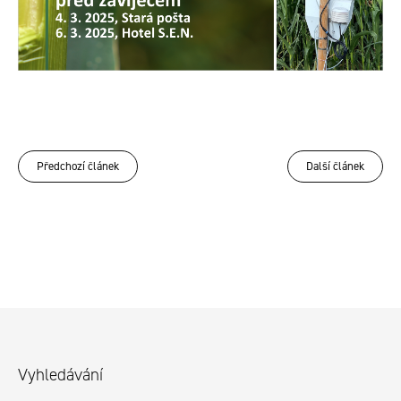
Předchozí článek
Další článek
Z
á
p
Vyhledávání
a