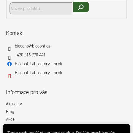
t
í
Hledat
Kontakt
biocont
@
biocont.cz
+420 516 770 441
Biocont Laboratory - profi
Biocont Laboratory - profi
Informace pro vás
Aktuality
Blog
Akce
Obchodní podmínky
Tento web používá soubory cookie. Dalším procházením