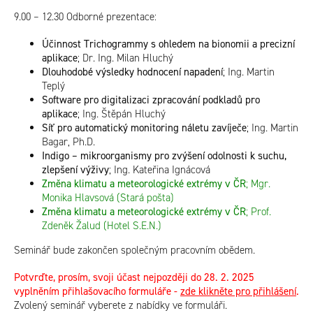
9.00 – 12.30
Odborné prezentace:
Účinnost Trichogrammy s ohledem na bionomii a precizní
aplikace
;
Dr. Ing. Milan Hluchý
Dlouhodobé výsledky hodnocení napadení
;
Ing. Martin
Teplý
Software pro digitalizaci zpracování podkladů pro
aplikace
;
Ing. Štěpán Hluchý
Síť pro automatický monitoring náletu zavíječe
;
Ing. Martin
Bagar, Ph.D.
Indigo – mikroorganismy pro zvýšení odolnosti k suchu,
zlepšení výživy
; Ing. Kateřina Ignácová
Změna klimatu a meteorologické extrémy v ČR
;
Mgr.
Monika Hlavsová (Stará pošta)
Změna klimatu a meteorologické extrémy v ČR
;
Prof.
Zdeněk Žalud (Hotel S.E.N.)
Seminář bude zakončen společným pracovním obědem.
Potvrďte, prosím, svoji účast nejpozději do 28. 2. 2025
vyplněním přihlašovacího formuláře -
zde klikněte pro přihlášení
.
Zvolený seminář vyberete z nabídky ve formuláři.