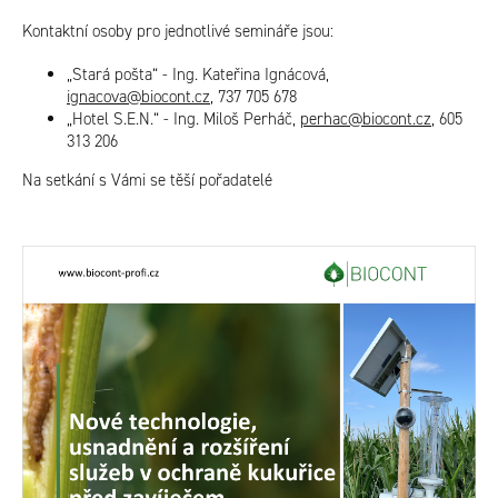
Kontaktní osoby pro jednotlivé semináře jsou:
„Stará pošta“
- Ing. Kateřina Ignácová,
ignacova@biocont.cz
, 737 705 678
„Hotel S.E.N.“ - Ing. Miloš Perháč,
perhac@biocont.cz
, 605
313 206
Na setkání s Vámi se těší pořadatelé