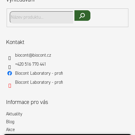
a
t
í
Hledat
Kontakt
biocont
@
biocont.cz
+420 516 770 441
Biocont Laboratory - profi
Biocont Laboratory - profi
Informace pro vás
Aktuality
Blog
Akce