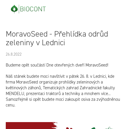
Přejít
na
obsah
MoravoSeed - Přehlídka odrůd
zeleniny v Lednici
26.8.2022
Budeme opět součástí Dne otevřených dveří MoravoSeed!
Náš stánek budete moci navštívit v pátek 26. 8. v Lednici, kde
firma MoravoSeed organizuje prohlídky zeleninových a
květinových záhonů, Tematických zahrad Zahradnické fakulty
MENDELU, prezentaci traktorů a techniky a mnohem více...
Samozřejmě si opět budete moci zakoupit osiva za zvýhodněnou
cenu.