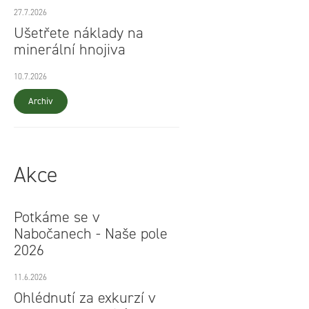
27.7.2026
Ušetřete náklady na
minerální hnojiva
10.7.2026
Archiv
Akce
Potkáme se v
Nabočanech - Naše pole
2026
11.6.2026
Ohlédnutí za exkurzí v