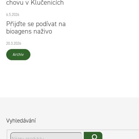
chovu v Klučenicích
6.5.2026
Přijďte se podívat na
bioagens naživo
20.3.2026
Archiv
Z
á
Vyhledávání
p