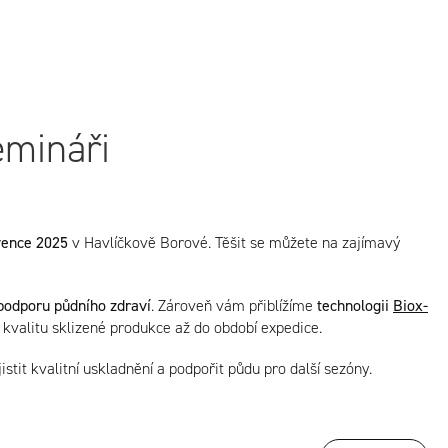
emináři
vence 2025
v Havlíčkově Borové. Těšit se můžete na zajímavý
podporu půdního zdraví
. Zároveň vám přiblížíme
technologii
Biox-
 kvalitu sklizené produkce až do období expedice.
stit kvalitní uskladnění a podpořit půdu pro další sezóny.