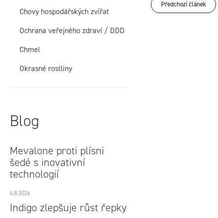
í
Předchozí článek
Chovy hospodářských zvířat
p
Ochrana veřejného zdraví / DDD
a
Chmel
n
Okrasné rostliny
e
l
Blog
Mevalone proti plísni
šedé s inovativní
technologií
4.8.2026
Indigo zlepšuje růst řepky