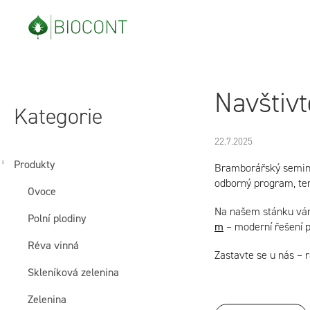
Přejít
na
obsah
P
Přeskočit
Navštiv
o
kategorie
Kategorie
s
22.7.2025
t
Produkty
Bramborářský seminá
odborný program, ter
Ovoce
r
Na našem stánku vám
Polní plodiny
a
m
– moderní řešení 
Réva vinná
Zastavte se u nás – r
n
Skleníková zelenina
n
Zelenina