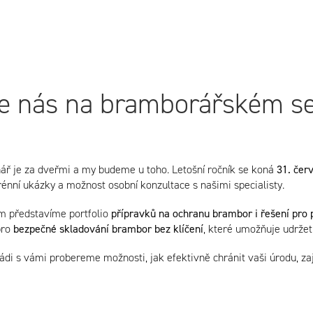
te nás na bramborářském s
ř je za dveřmi a my budeme u toho. Letošní ročník se koná
31. čer
énní ukázky a možnost osobní konzultace s našimi specialisty.
 představíme portfolio
přípravků na ochranu brambor i řešení pro 
pro
bezpečné skladování brambor bez klíčení
, které umožňuje udržet
ádi s vámi probereme možnosti, jak efektivně chránit vaši úrodu, zaji