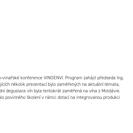
cko-vinařské konference VINOENVI. Program zahájil předseda Ing.
jících několik prezentací bylo zaměřených na aktuální témata,
dní degustace vín byla tentokrát zaměřená na vína z Moldávie.
hlo povinného školení v rámci dotací na integrovanou produkci