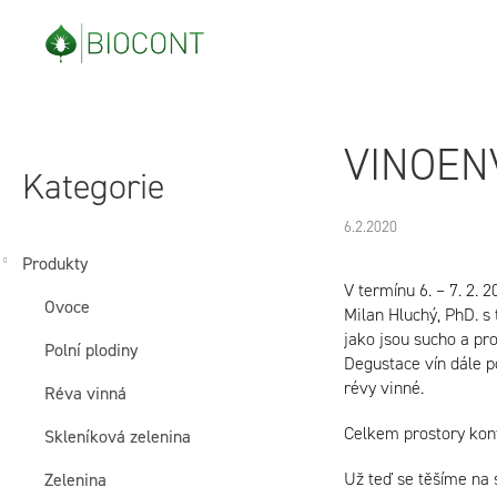
Přejít
na
obsah
P
Přeskočit
VINOENV
o
kategorie
Kategorie
s
6.2.2020
t
Produkty
V termínu 6. – 7. 2.
Ovoce
r
Milan Hluchý, PhD. s
jako jsou sucho a pr
Polní plodiny
a
Degustace vín dále p
révy vinné.
Réva vinná
n
Celkem prostory konf
Skleníková zelenina
n
Už teď se těšíme na s
Zelenina