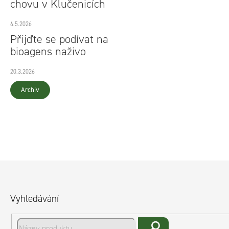
chovu v Klučenicích
6.5.2026
Přijďte se podívat na
bioagens naživo
20.3.2026
Archiv
Z
á
Vyhledávání
p