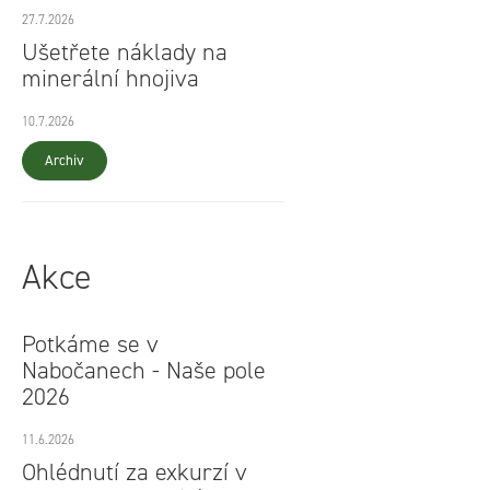
27.7.2026
Ušetřete náklady na
minerální hnojiva
10.7.2026
Archiv
Akce
Potkáme se v
Nabočanech - Naše pole
2026
11.6.2026
Ohlédnutí za exkurzí v