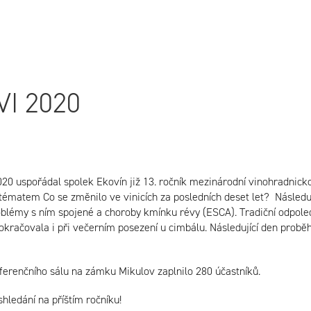
I 2020
 2020 uspořádal spolek Ekovín již 13. ročník mezinárodní vinohradni
 tématem Co se změnilo ve vinicích za posledních deset let? Následu
oblémy s ním spojené a choroby kmínku révy (ESCA). Tradiční odpole
okračovala i při večerním posezení u cimbálu. Následující den probě
erenčního sálu na zámku Mikulov zaplnilo 280 účastníků.
hledání na příštím ročníku!