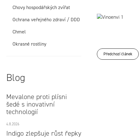
í
Chovy hospodářských zvířat
p
Ochrana veřejného zdraví / DDD
a
Chmel
n
Okrasné rostliny
Předchozí článek
e
l
Blog
Mevalone proti plísni
šedé s inovativní
technologií
4.8.2026
Indigo zlepšuje růst řepky