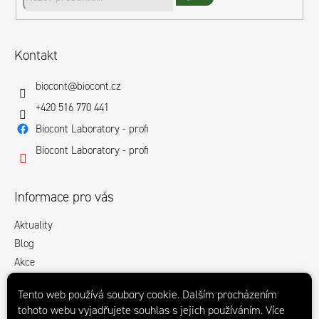
í
Hledat
Kontakt
biocont
@
biocont.cz
+420 516 770 441
Biocont Laboratory - profi
Biocont Laboratory - profi
Informace pro vás
Aktuality
Blog
Akce
Obchodní podmínky
Tento web používá soubory cookie. Dalším procházením
Podmínky ochrany osobních údajů
tohoto webu vyjadřujete souhlas s jejich používáním. Více
Ke stažení