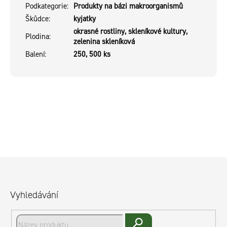
Podkategorie
:
Produkty na bázi makroorganismů
Škůdce
:
kyjatky
okrasné rostliny, skleníkové kultury,
Plodina
:
zelenina skleníková
Balení
:
250, 500 ks
Z
á
p
Vyhledávání
a
t