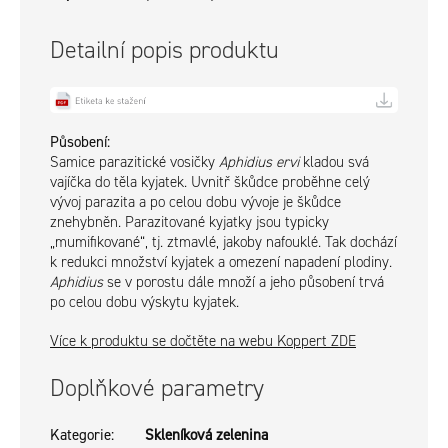
Detailní popis produktu
Působení:
Samice parazitické vosičky
Aphidius ervi
kladou svá
vajíčka do těla kyjatek. Uvnitř škůdce proběhne celý
vývoj parazita a po celou dobu vývoje je škůdce
znehybněn. Parazitované kyjatky jsou typicky
„mumifikované“, tj. ztmavlé, jakoby nafouklé. Tak dochází
k redukci množství kyjatek a omezení napadení plodiny.
Aphidius
se v porostu dále množí a jeho působení trvá
po celou dobu výskytu kyjatek.
Více k produktu se dočtěte na webu Koppert ZDE
Doplňkové parametry
Kategorie
:
Skleníková zelenina