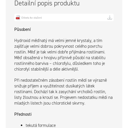
Detailní popis produktu
Působení
Hydroxid měďnatý má velmi jemné krystaly, a tím
zajišťuje velmi dobrou pokryvnost celého povrchu
rostlin. Měď je tak velmi dobře přijímána rostlinami.
Měď obsažená v hnojivu příznivě působí na stabilitu
rostlinného barviva – chlorofylu, důsledkem toho je
chlorofyl stabilnější a déle aktivnější.
Při nedostatečném zásobení rostlin mědí se výrazně
snižuje příjem a využitelnost dusíkatých látek
rostlinami. Dochází tak k zasychání vrcholků rostlin,
listy žloutnou a kroutí se. Projevem nedostatku mědi na
mladých listech jsou chlorotické skvrny.
Přednosti
tekutá formulace