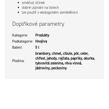
smáčivý účinek
dobré ulpívání na listech
lze použít v ekologickém zemědělství
Doplňkové parametry
Kategorie
:
Produkty
Podkategorie
:
Hnojiva
Balení
:
5 l
brambory, chmel, cibule, pór, celer,
chřest, jahody, rajčata, papriky, okurka,
Plodina
:
tykvovitá zelenina, réva vinná,
jádroviny, peckoviny