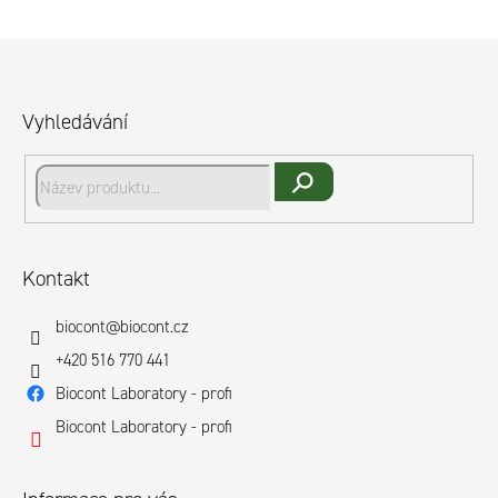
Z
á
p
Vyhledávání
a
t
í
Hledat
Kontakt
biocont
@
biocont.cz
+420 516 770 441
Biocont Laboratory - profi
Biocont Laboratory - profi