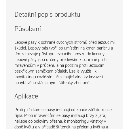
Detailní popis produktu
Působení
Lepové pásy k ochraně ovocných stromů před lezoucími
škůdci. Lepový pás tvoří po umístění na kmen bariéru a
tím zamezuje přístupu lezoucího hmyzu do koruny.
Lepové pásy jsou určeny především k ochraně proti
mravencům v průběhu a na podzim proti lezoucím
bezkřídlým samičkám píďalek. Lze je využít i k
monitoringu rozlézání přezimující vlnatky krvavé i
pohyblivého stádia nymf štítenky zhoubné.
Aplikace
Proti píďalkám se pásy instalují od konce září do konce
října. Proti mravencům se pásy instalují brzy z jara,
nejlépe do poloviny března, k monitoringu vlnatky v
době květu a v případě štítenek na přelomu května a