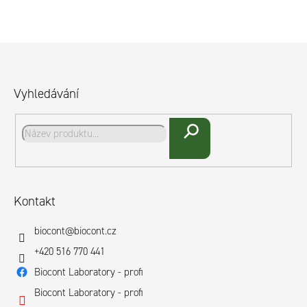
Z
á
p
Vyhledávání
a
t
Hledat
í
Kontakt
biocont
@
biocont.cz
+420 516 770 441
Biocont Laboratory - profi
Biocont Laboratory - profi