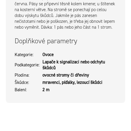
června. Pásy se připevní těsně kolem kmene; u štítenek
na kosterní větve. Na stromě se ponechají po celou
dobu výskytu škůdců. Jakmile je pás zanesen
nečistotami nebo je poškozen, je třeba jej obnovit lepem
nebo vyměnit. Dávka: 1 pás nebo jeho část na 1 strom.
Doplňkové parametry
Kategorie
:
Ovoce
Lapače k signalizaci nebo odchytu
Podkategorie
:
škůdců
Plodina
:
ovocné stromy či dřeviny
Škůdce
:
mravenci, píďalky, lezoucí škůdci
Balení
:
2 m