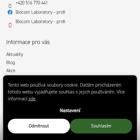
+420 516 770 441
Biocont Laboratory - profi
Biocont Laboratory - profi
Informace pro vás
Aktuality
Blog
Akce
Obchodní podmínky
Tento web používá soubory cookie. Dalším procházením
Podmínky ochrany osobních údajů
tohoto webu vyjadřujete souhlas s jejich používáním. Více
Ke stažení
informací
zde
.
Kontakty
Nastavení
Odmítnout
Souhlasím
Copyright 2026
Biocont Profi
. Všechna práva vyhrazena.
Upravit