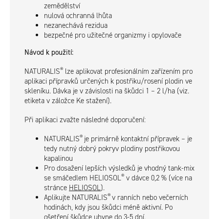
zemědělství
nulová ochranná lhůta
nezanechává rezidua
bezpečné pro užitečné organizmy i opylovače
Návod k použití:
®
NATURALIS
lze aplikovat profesionálním zařízením pro
aplikaci přípravků určených k postřiku/rosení plodin ve
skleníku. Dávka je v závislosti na škůdci 1 – 2 l/ha (viz.
etiketa v záložce Ke stažení).
Při aplikaci zvažte následné doporučení:
®
NATURALIS
je primárně kontaktní přípravek – je
tedy nutný dobrý pokryv plodiny postřikovou
kapalinou
Pro dosažení lepších výsledků je vhodný tank-mix
®
se smáčedlem HELIOSOL
v dávce 0,2 % (více na
stránce
HELIOSOL
).
®
Aplikujte NATURALIS
v ranních nebo večerních
hodinách, kdy jsou škůdci méně aktivní. Po
ošetření škůdce uhyne do 3-5 dní.