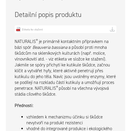
Detailní popis produktu
®
NATURALIS
je primárně kontaktním přípravkem na
bázi spór
Beauveria bassiana
a působí proti mnoha
škůdcům na skleníkových kulturách (např. molice,
vlnovníkovití atd. - viz etiketa ve složce ke stažení).
Jakmile se spóry přichytí ke kutikule škůdce, začnou
klíčit a vytvářet hyfy, které aktivně penetrují přes
kutikulu do jeho těla. Navíc jsou uvolněny enzymy, které
se podílejí na rozkladu částí kutikuly a umožňují proces
®
penetrace. NATURALIS
působí na všechna vývojová
stádia cílového škůdce.
Přednosti:
vzhledem k mechanizmu účinku si škůdce
nevytvoří na produkt rezistenci
vhodné do integrované produkce i ekologického