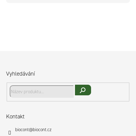
Z
á
p
Vyhledávání
a
t
í
Hledat
Kontakt
biocont
@
biocont.cz