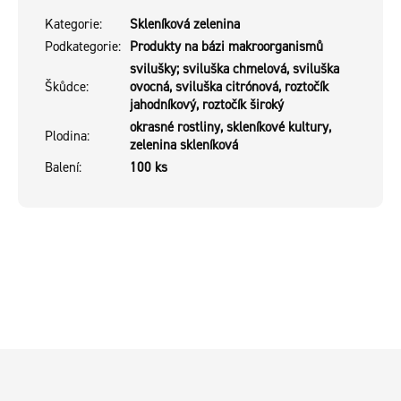
Kategorie
:
Skleníková zelenina
Podkategorie
:
Produkty na bázi makroorganismů
svilušky; sviluška chmelová, sviluška
Škůdce
:
ovocná, sviluška citrónová, roztočík
jahodníkový, roztočík široký
okrasné rostliny, skleníkové kultury,
Plodina
:
zelenina skleníková
Balení
:
100 ks
Z
á