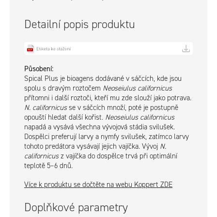
Detailní popis produktu
Působení:
Spical Plus je bioagens dodávané v sáčcích, kde jsou
spolu s dravým roztočem
Neoseiulus californicus
přítomni i další roztoči, kteří mu zde slouží jako potrava.
N. californicus
se v sáčcích množí, poté je postupně
opouští hledat další kořist.
Neoseiulus californicus
napadá a vysává všechna vývojová stádia svilušek.
Dospělci preferují larvy a nymfy svilušek, zatímco larvy
tohoto predátora vysávají jejich vajíčka. Vývoj
N.
californicus
z vajíčka do dospělce trvá při optimální
teplotě 5–6 dnů.
Více k produktu se dočtěte na webu Koppert ZDE
Doplňkové parametry