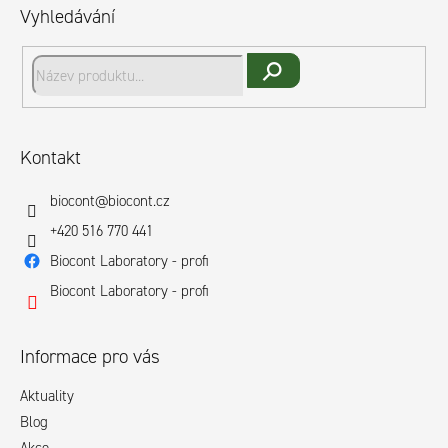
p
Vyhledávání
a
t
í
Hledat
Kontakt
biocont
@
biocont.cz
+420 516 770 441
Biocont Laboratory - profi
Biocont Laboratory - profi
Informace pro vás
Aktuality
Blog