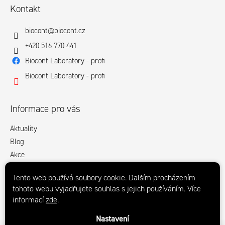
Kontakt
biocont
@
biocont.cz
+420 516 770 441
Biocont Laboratory - profi
Biocont Laboratory - profi
Informace pro vás
Aktuality
Blog
Akce
Obchodní podmínky
Tento web používá soubory cookie. Dalším procházením
Podmínky ochrany osobních údajů
tohoto webu vyjadřujete souhlas s jejich používáním. Více
Ke stažení
informací
zde
.
Kontakty
Nastavení