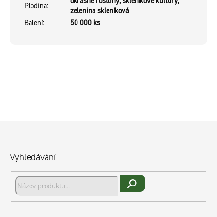
okrasné rostliny, skleníkové kultury,
Plodina
:
zelenina skleníková
Balení
:
50 000 ks
Z
á
p
Vyhledávání
a
t
í
Hledat