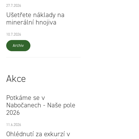
27.7.2026
Ušetřete náklady na
minerální hnojiva
10.7.2026
Archiv
Akce
Potkáme se v
Nabočanech - Naše pole
2026
11.6.2026
Ohlédnutí za exkurzí v