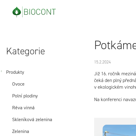
Přejít
na
obsah
P
Přeskočit
Potkáme
o
kategorie
Kategorie
s
15.2.2024
t
Produkty
Již 16. ročník mezin
čeká den plný předná
Ovoce
r
v ekologickém vinohr
Polní plodiny
a
Na konferenci navazu
Réva vinná
n
Skleníková zelenina
n
Zelenina