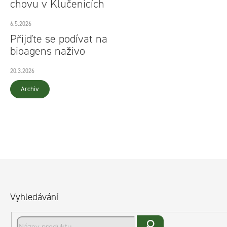
chovu v Klučenicích
6.5.2026
Přijďte se podívat na
bioagens naživo
20.3.2026
Archiv
Z
á
Vyhledávání
p