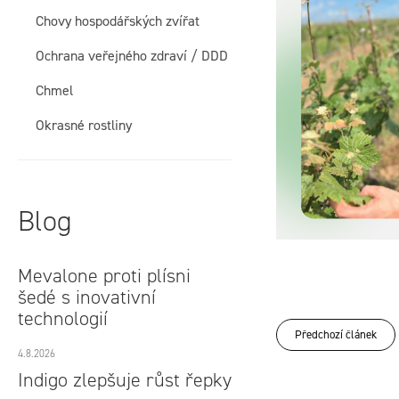
í
Chovy hospodářských zvířat
p
Ochrana veřejného zdraví / DDD
a
Chmel
n
Okrasné rostliny
e
l
Blog
Mevalone proti plísni
šedé s inovativní
technologií
Předchozí článek
4.8.2026
Indigo zlepšuje růst řepky