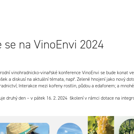
 se na VinoEnvi 2024
árodní vinohradnicko-vinařské konference VinoEnvi se bude konat ve č
šek a diskusí na aktuální témata, např. Zelené hnojení jako nový dot
adnictví; Interakce mezi kořeny rostlin, půdou a edafonem; a mnohé 
je druhý den – v pátek 16. 2. 2024 školení v rámci dotace na integr