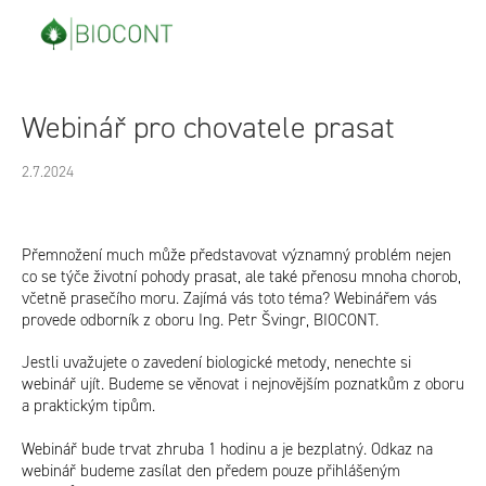
Přejít
na
obsah
Webinář pro chovatele prasat
2.7.2024
Přemnožení much může představovat významný problém nejen
co se týče životní pohody prasat, ale také přenosu mnoha chorob,
včetně prasečího moru. Zajímá vás toto téma? Webinářem vás
provede odborník z oboru Ing. Petr Švingr, BIOCONT.
Jestli uvažujete o zavedení biologické metody, nenechte si
webinář ujít. Budeme se věnovat i nejnovějším poznatkům z oboru
a praktickým tipům.
Webinář bude trvat zhruba 1 hodinu a je bezplatný. Odkaz na
webinář budeme zasílat den předem pouze přihlášeným