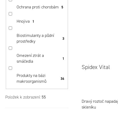
Ochrana proti chorobám
5
Hnojiva
1
Biostimulanty a půdní
3
prostředky
Omezení ztrát a
1
smáčedla
Spidex Vital
Produkty na bázi
36
makroorganismů
Položek k zobrazení:
55
Dravý roztoč napadaj
skleníku