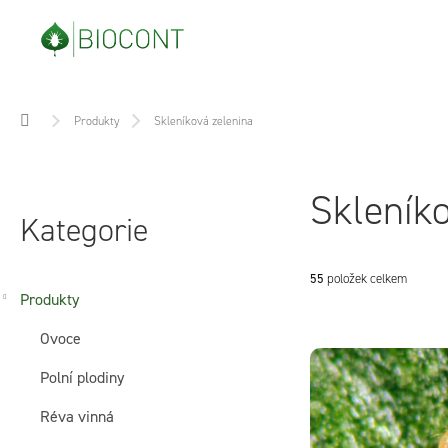
Přejít
na
obsah
Domů
Produkty
Skleníková zelenina
P
Přeskočit
Skleníko
o
kategorie
Kategorie
s
55
položek celkem
t
Produkty
V
Ovoce
r
ý
Polní plodiny
a
p
Réva vinná
n