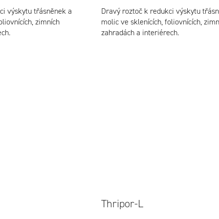
ci výskytu třásněnek a
Dravý roztoč k redukci výskytu třás
oliovnících, zimních
molic ve sklenících, foliovnících, zim
ech.
zahradách a interiérech.
Thripor-L