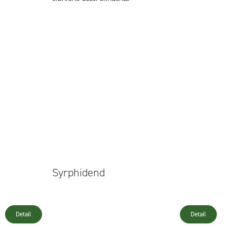
cibulové proti škůdcům.
Syrphidend
Detail
Detail