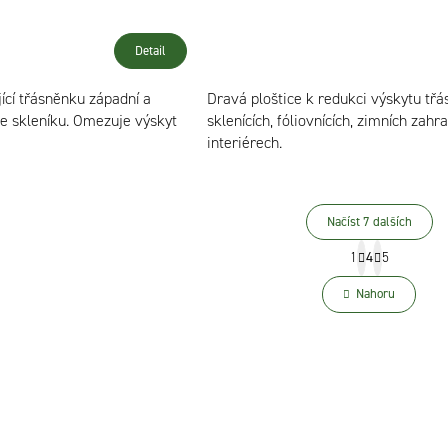
Detail
ící třásněnku západní a
Dravá ploštice k redukci výskytu tř
e skleníku. Omezuje výskyt
sklenících, fóliovnících, zimních zahr
interiérech.
Načíst 7 dalších
S
1
4
5
O
t
r
Nahoru
v
á
l
n
k
á
o
d
v
á