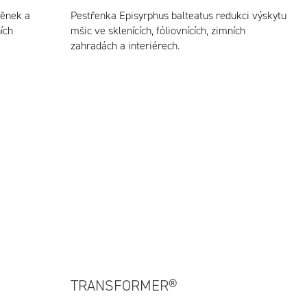
něnek a
Pestřenka Episyrphus balteatus redukci výskytu
ních
mšic ve sklenících, fóliovnících, zimních
zahradách a interiérech.
TRANSFORMER®