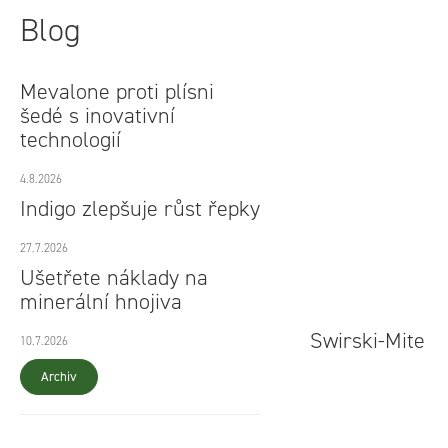
Blog
Mevalone proti plísni
šedé s inovativní
technologií
4.8.2026
Indigo zlepšuje růst řepky
27.7.2026
Ušetřete náklady na
minerální hnojiva
Swirski-Mite
10.7.2026
Archiv