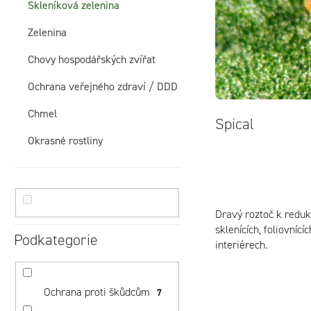
i
Skleníková zelenina
n
Zelenina
s
í
Chovy hospodářských zvířat
p
p
Ochrana veřejného zdraví / DDD
r
a
Chmel
Spical
o
n
Okrasné rostliny
d
e
u
l
Dravý roztoč k reduk
k
sklenících, foliovníc
Podkategorie
interiérech.
t
ů
Ochrana proti škůdcům
7