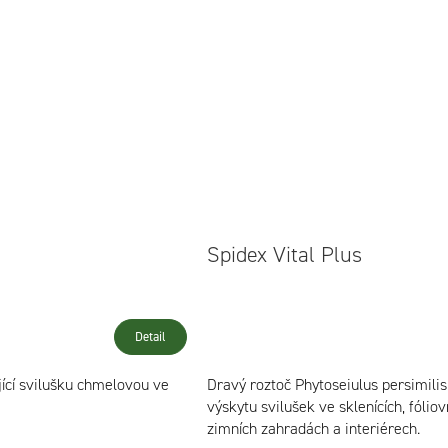
Spidex Vital Plus
Detail
ící svilušku chmelovou ve
Dravý roztoč Phytoseiulus persimilis
výskytu svilušek ve sklenících, fóliovn
zimních zahradách a interiérech.