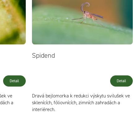
n
í
p
r
o
Spidend
d
u
Detail
Detail
k
šek ve
Dravá bejlomorka k redukci výskytu svilušek ve
adách a
sklenících, fóliovnících, zimních zahradách a
t
interiérech.
ů