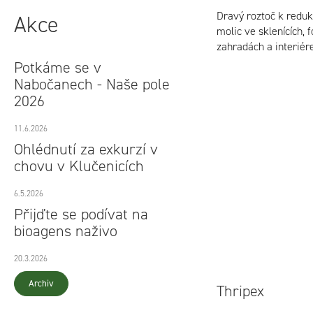
Dravý roztoč k reduk
Akce
molic ve sklenících, f
zahradách a interiér
Potkáme se v
Nabočanech - Naše pole
2026
11.6.2026
Ohlédnutí za exkurzí v
chovu v Klučenicích
6.5.2026
Přijďte se podívat na
bioagens naživo
20.3.2026
Archiv
Thripex