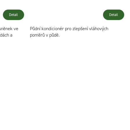
Detail
Detail
ásněnek ve
Půdní kondicionér pro zlepšení vláhových
adách a
poměrů v půdě.