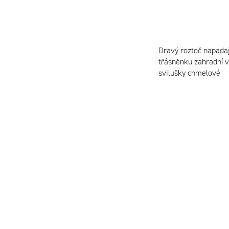
Dravý roztoč napadaj
třásněnku zahradní v
svilušky chmelové