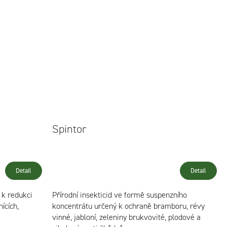
Spintor
Detail
Detail
 k redukci
Přírodní insekticid ve formě suspenzního
ících,
koncentrátu určený k ochraně bramboru, révy
vinné, jabloní, zeleniny brukvovité, plodové a