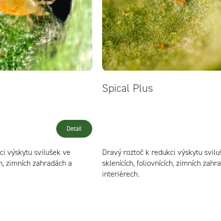
Spical Plus
Detail
ci výskytu svilušek ve
Dravý roztoč k redukci výskytu svilu
ích, zimních zahradách a
sklenících, foliovnících, zimních zahr
interiérech.